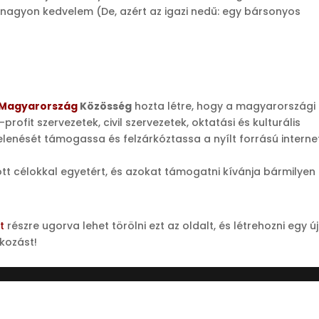
s nagyon kedvelem (De, azért az igazi nedű: egy bársonyos
 Magyarország
Közösség
hozta létre, hogy a magyarországi
profit szervezetek, civil szervezetek, oktatási és kulturális
jelenését támogassa és felzárkóztassa a nyílt forrású interne
űzött célokkal egyetért, és azokat támogatni kívánja bármilyen
t
részre ugorva lehet törölni ezt az oldalt, és létrehozni egy ú
akozást!