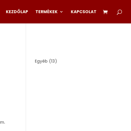
KEZDŐLAP
TERMÉKEK
KAPCSOLAT
13
Egyéb
13
products
am.