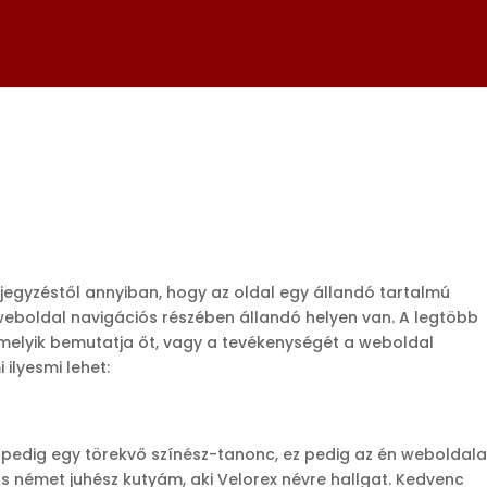
ejegyzéstől annyiban, hogy az oldal egy állandó tartalmú
weboldal navigációs részében állandó helyen van. A legtöbb
melyik bemutatja őt, vagy a tevékenységét a weboldal
ilyesmi lehet:
ka pedig egy törekvő színész-tanonc, ez pedig az én weboldal
s német juhész kutyám, aki Velorex névre hallgat. Kedvenc