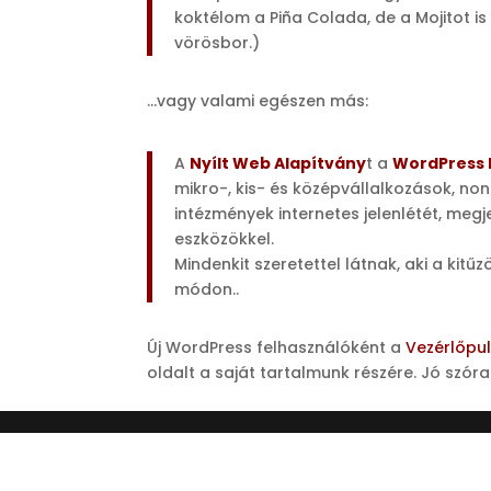
koktélom a Piña Colada, de a Mojitot i
vörösbor.)
…vagy valami egészen más:
A
Nyílt Web Alapítvány
t a
WordPress
mikro-, kis- és középvállalkozások, non-
intézmények internetes jelenlétét, meg
eszközökkel.
Mindenkit szeretettel látnak, aki a kit
módon..
Új WordPress felhasználóként a
Vezérlőpul
oldalt a saját tartalmunk részére. Jó szór