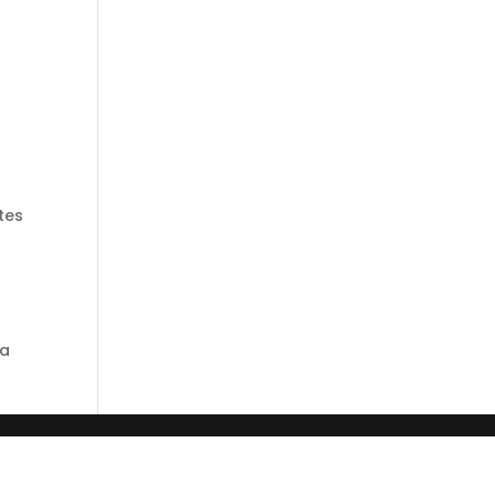
tes
ja