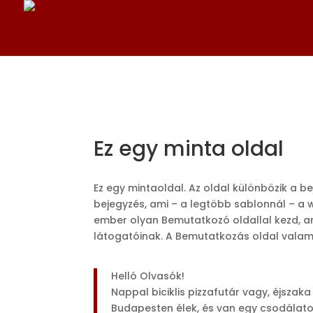
Ez egy minta oldal
Ez egy mintaoldal. Az oldal különbözik a b
bejegyzés, ami – a legtöbb sablonnál – a 
ember olyan Bemutatkozó oldallal kezd, a
látogatóinak. A Bemutatkozás oldal valami 
Helló Olvasók!
Nappal biciklis pizzafutár vagy, éjsza
Budapesten élek, és van egy csodálato