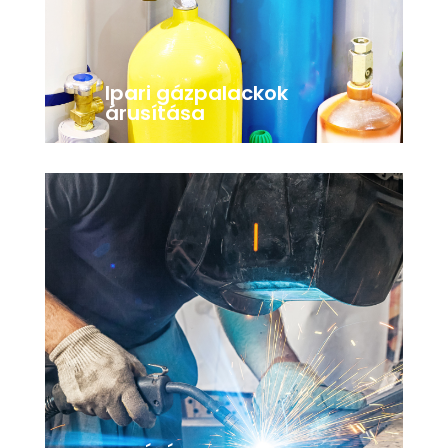
Ipari gázpalackok
árusítása