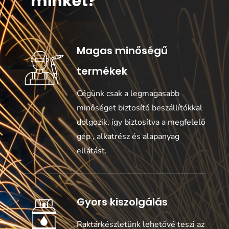
minket?
Magas minőségű
termékek
Cégünk csak a legmagasabb
minőséget biztosító beszállítókkal
dolgozik, így biztosítva a megfelelő
gép , alkatrész és alapanyag
ellátást.
Gyors kiszolgálás
Raktárkészletünk lehetővé teszi az