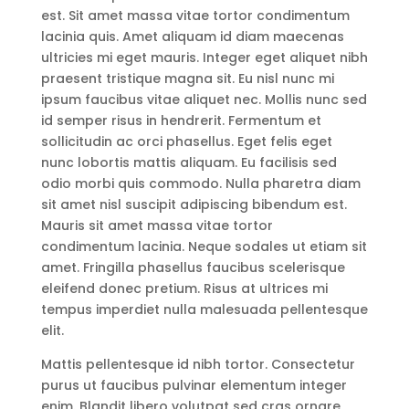
est. Sit amet massa vitae tortor condimentum
lacinia quis. Amet aliquam id diam maecenas
ultricies mi eget mauris. Integer eget aliquet nibh
praesent tristique magna sit. Eu nisl nunc mi
ipsum faucibus vitae aliquet nec. Mollis nunc sed
id semper risus in hendrerit. Fermentum et
sollicitudin ac orci phasellus. Eget felis eget
nunc lobortis mattis aliquam. Eu facilisis sed
odio morbi quis commodo. Nulla pharetra diam
sit amet nisl suscipit adipiscing bibendum est.
Mauris sit amet massa vitae tortor
condimentum lacinia. Neque sodales ut etiam sit
amet. Fringilla phasellus faucibus scelerisque
eleifend donec pretium. Risus at ultrices mi
tempus imperdiet nulla malesuada pellentesque
elit.
Mattis pellentesque id nibh tortor. Consectetur
purus ut faucibus pulvinar elementum integer
enim. Blandit libero volutpat sed cras ornare