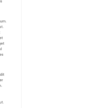
is
lum.
t.
t
et
get
sl
es
dit
er
h.
ut.