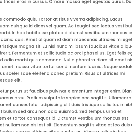
ultrices eros in cursus. Ornare massa eget egestas purus. Du
is commodo quis. Tortor at risus viverra adipiscing. Lacus
uam quisque id diam vel quam. Ac feugiat sed lectus vestibu
orbi. In hac habitasse platea dictumst vestibulum rhoncus es
acinia quis. Amet aliquam id diam maecenas ultricies mi ege
tristique magna sit. Eu nisl nunc mi ipsum faucibus vitae aliqu
rerit. Fermentum et sollicitudin ac orci phasellus. Eget felis e
 sed odio morbi quis commodo. Nulla pharetra diam sit amet ni
sit amet massa vitae tortor condimentum lacinia. Neque sodal
bus scelerisque eleifend donec pretium. Risus at ultrices mi
sque elit.
tetur purus ut faucibus pulvinar elementum integer enim. Blan
ivamus arcu. Pretium vulputate sapien nec sagittis. Ullamcorp
 amet consectetur adipiscing elit duis tristique sollicitudin nib
Vestibulum sed arcu non odio euismod. Sed tempus urna et
m et tortor consequat id. Dictumst vestibulum rhoncus est
et nullam non nisi est sit. Elementum sagittis vitae et leo duis 
celerisque eu ultrices vitae auctor eu. Viverra tellus in hac