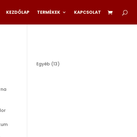
KEZDŐLAP
TERMÉKEK
KAPCSOLAT
13
Egyéb
13
products
rna
lor
ntum