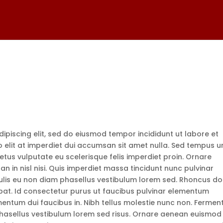
ipiscing elit, sed do eiusmod tempor incididunt ut labore et
elit at imperdiet dui accumsan sit amet nulla. Sed tempus u
etus vulputate eu scelerisque felis imperdiet proin. Ornare
in nisl nisi. Quis imperdiet massa tincidunt nunc pulvinar
 Iaculis eu non diam phasellus vestibulum lorem sed. Rhoncus do
tpat. Id consectetur purus ut faucibus pulvinar elementum
rmentum dui faucibus in. Nibh tellus molestie nunc non. Ferme
 phasellus vestibulum lorem sed risus. Ornare aenean euismod